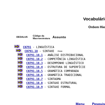
Vocabulári
Ordem Hie
Código da
Assunto
DEDALUS
Macroestrutura
CH791
 - LINGUÍSTICA

CH791.18
 - SINTAXE  <==

CH791.18.1
 - ANÁLISE DISTRIBUCIONAL

CH791.18.2
 - COMPETÊNCIA LINGUÍSTICA

CH791.18.3
 - DESEMPENHO LINGUÍSTICO

CH791.18.4
 - ESTRUTURA DE SUPERFÍCIE

CH791.18.5
 - GRAMÁTICA COMPARADA

CH791.18.6
 - GRAMÁTICA TRADICIONAL

CH791.18.7
 - SINTAGMA

CH791.18.8
 - SINTAXE ESTRUTURAL

CH791.18.9
 - SINTAXE FORMAL

Menu
Pesqui