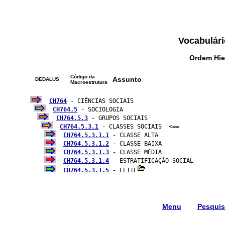
Vocabulári
Ordem Hie
Código da
Assunto
DEDALUS
Macroestrutura
CH764
 - CIÊNCIAS SOCIAIS

CH764.5
 - SOCIOLOGIA

CH764.5.3
 - GRUPOS SOCIAIS

CH764.5.3.1
 - CLASSES SOCIAIS  <==

CH764.5.3.1.1
 - CLASSE ALTA

CH764.5.3.1.2
 - CLASSE BAIXA

CH764.5.3.1.3
 - CLASSE MÉDIA

CH764.5.3.1.4
 - ESTRATIFICAÇÃO SOCIAL

CH764.5.3.1.5
 - ELITE
Menu
Pesqui