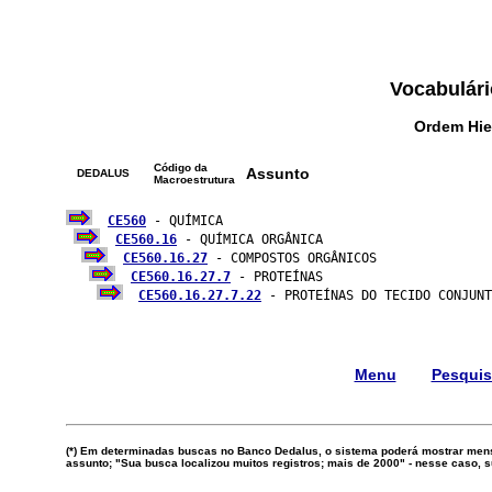
Vocabulári
Ordem Hie
Código da
Assunto
DEDALUS
Macroestrutura
CE560
 - QUÍMICA

CE560.16
 - QUÍMICA ORGÂNICA

CE560.16.27
 - COMPOSTOS ORGÂNICOS

CE560.16.27.7
 - PROTEÍNAS

CE560.16.27.7.22
 - PROTEÍNAS DO TECIDO CONJUNT
Menu
Pesqui
(*) Em determinadas buscas no Banco Dedalus, o sistema poderá mostrar mens
assunto; "Sua busca localizou muitos registros; mais de 2000" - nesse caso,