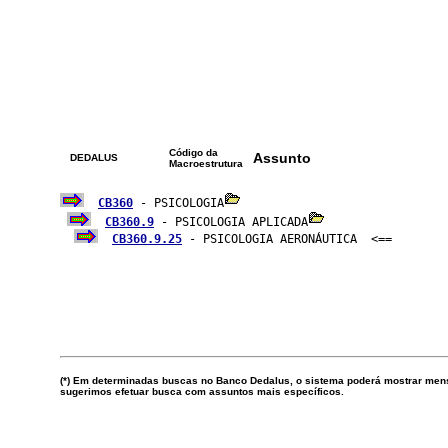
Código da
Assunto
DEDALUS
Macroestrutura
CB360
 - PSICOLOGIA
CB360.9
 - PSICOLOGIA APLICADA
CB360.9.25
 - PSICOLOGIA AERONÁUTICA  <==

(*) Em determinadas buscas no Banco Dedalus, o sistema poderá mostrar mensa
sugerimos efetuar busca com assuntos mais específicos.