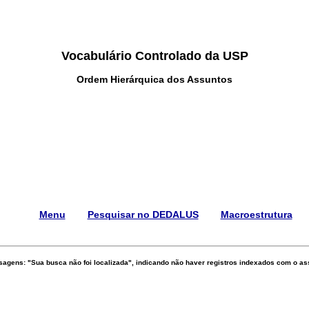
Vocabulário Controlado da USP
Ordem Hierárquica dos Assuntos
Menu
Pesquisar no DEDALUS
Macroestrutura
gens: "Sua busca não foi localizada", indicando não haver registros indexados com o assu