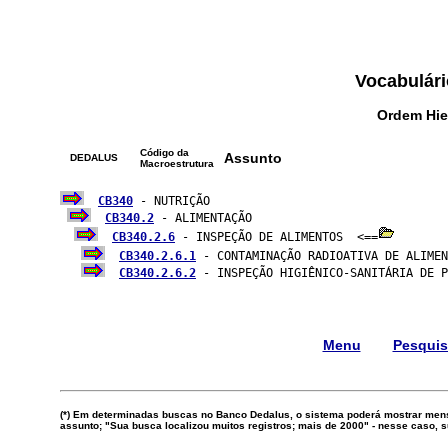
Vocabulári
Ordem Hie
Código da
Assunto
DEDALUS
Macroestrutura
CB340
 - NUTRIÇÃO

CB340.2
 - ALIMENTAÇÃO

CB340.2.6
 - INSPEÇÃO DE ALIMENTOS  <==
CB340.2.6.1
 - CONTAMINAÇÃO RADIOATIVA DE ALIMEN
CB340.2.6.2
 - INSPEÇÃO HIGIÊNICO-SANITÁRIA DE P
Menu
Pesqui
(*) Em determinadas buscas no Banco Dedalus, o sistema poderá mostrar mens
assunto; "Sua busca localizou muitos registros; mais de 2000" - nesse caso,