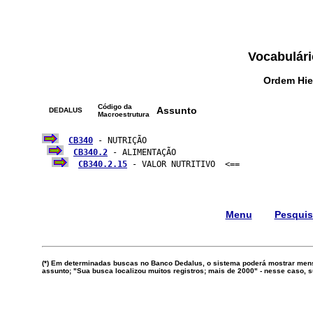
Vocabulári
Ordem Hie
Código da
Assunto
DEDALUS
Macroestrutura
CB340
 - NUTRIÇÃO

CB340.2
 - ALIMENTAÇÃO

CB340.2.15
 - VALOR NUTRITIVO  <==

Menu
Pesqui
(*) Em determinadas buscas no Banco Dedalus, o sistema poderá mostrar mens
assunto; "Sua busca localizou muitos registros; mais de 2000" - nesse caso,