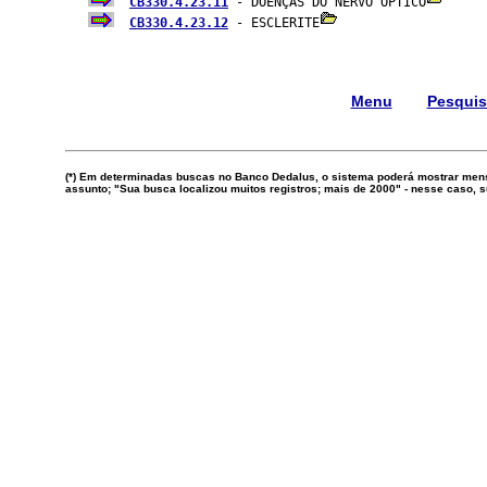
CB330.4.23.11
 - DOENÇAS DO NERVO ÓPTICO
CB330.4.23.12
 - ESCLERITE
Menu
Pesqui
(*) Em determinadas buscas no Banco Dedalus, o sistema poderá mostrar mens
assunto; "Sua busca localizou muitos registros; mais de 2000" - nesse caso,