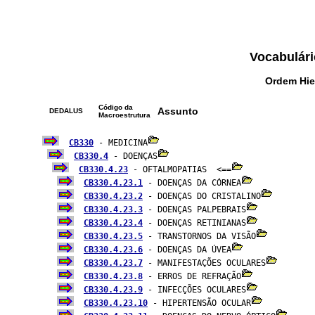
Vocabulári
Ordem Hie
Código da
Assunto
DEDALUS
Macroestrutura
CB330
 - MEDICINA
CB330.4
 - DOENÇAS
CB330.4.23
 - OFTALMOPATIAS  <==
CB330.4.23.1
 - DOENÇAS DA CÓRNEA
CB330.4.23.2
 - DOENÇAS DO CRISTALINO
CB330.4.23.3
 - DOENÇAS PALPEBRAIS
CB330.4.23.4
 - DOENÇAS RETINIANAS
CB330.4.23.5
 - TRANSTORNOS DA VISÃO
CB330.4.23.6
 - DOENÇAS DA ÚVEA
CB330.4.23.7
 - MANIFESTAÇÕES OCULARES
CB330.4.23.8
 - ERROS DE REFRAÇÃO
CB330.4.23.9
 - INFECÇÕES OCULARES
CB330.4.23.10
 - HIPERTENSÃO OCULAR