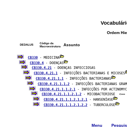
Vocabulári
Ordem Hie
Código da
Assunto
DEDALUS
Macroestrutura
CB330
 - MEDICINA
CB330.4
 - DOENÇAS
CB330.4.21
 - DOENÇAS INFECCIOSAS

CB330.4.21.1
 - INFECÇÕES BACTERIANAS E MICOSES
CB330.4.21.1.1
 - INFECÇÕES BACTERIANAS
CB330.4.21.1.1.2
 - INFECÇÕES BACTERIANAS GRAM
CB330.4.21.1.1.2.1
 - INFECÇÕES POR ACTINOMYC
CB330.4.21.1.1.2.1.2
 - MICOBACTERIOSE  <==

CB330.4.21.1.1.2.1.2.1
 - HANSENÍASE
CB330.4.21.1.1.2.1.2.2
 - TUBERCULOSE
Menu
Pesqui