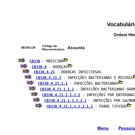
Vocabulári
Ordem Hie
Código da
Assunto
DEDALUS
Macroestrutura
CB330
 - MEDICINA
CB330.4
 - DOENÇAS
CB330.4.21
 - DOENÇAS INFECCIOSAS

CB330.4.21.1
 - INFECÇÕES BACTERIANAS E MICOSES
CB330.4.21.1.1
 - INFECÇÕES BACTERIANAS
CB330.4.21.1.1.1
 - INFECÇÕES BACTERIANAS GRAM
CB330.4.21.1.1.1.2
 - INFECÇÕES POR ENTEROBAC
CB330.4.21.1.1.1.2.1
 - INFECÇÕES POR SALMON
CB330.4.21.1.1.1.2.1.1
 - FEBRE TIFOIDE
Menu
Pesqui