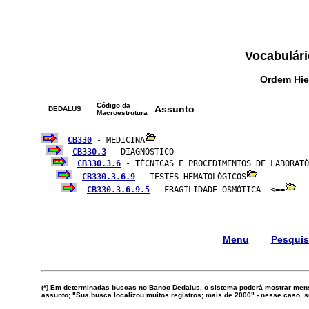
Vocabulári
Ordem Hie
Código da
Assunto
DEDALUS
Macroestrutura
CB330
 - MEDICINA
CB330.3
 - DIAGNÓSTICO

CB330.3.6
 - TÉCNICAS E PROCEDIMENTOS DE LABORATÓ
CB330.3.6.9
 - TESTES HEMATOLÓGICOS
CB330.3.6.9.5
 - FRAGILIDADE OSMÓTICA  <==
Menu
Pesqui
(*) Em determinadas buscas no Banco Dedalus, o sistema poderá mostrar mens
assunto; "Sua busca localizou muitos registros; mais de 2000" - nesse caso,