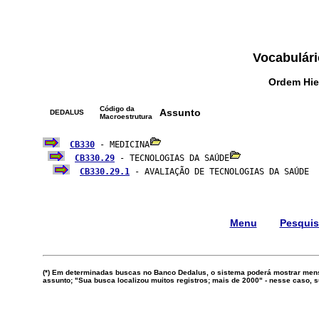
Vocabulári
Ordem Hie
Código da
Assunto
DEDALUS
Macroestrutura
CB330
 - MEDICINA
CB330.29
 - TECNOLOGIAS DA SAÚDE
CB330.29.1
 - AVALIAÇÃO DE TECNOLOGIAS DA SAÚDE  
Menu
Pesqui
(*) Em determinadas buscas no Banco Dedalus, o sistema poderá mostrar mens
assunto; "Sua busca localizou muitos registros; mais de 2000" - nesse caso,