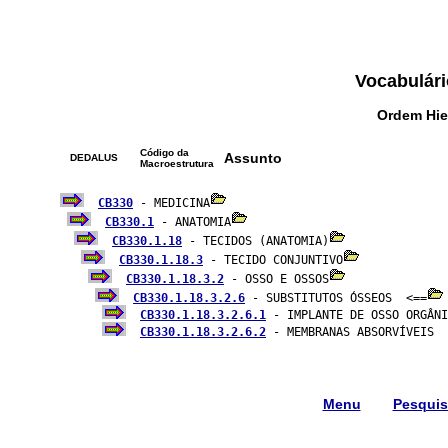
Vocabulári
Ordem Hie
Código da
Assunto
DEDALUS
Macroestrutura
CB330
 - MEDICINA
CB330.1
 - ANATOMIA
CB330.1.18
 - TECIDOS (ANATOMIA)
CB330.1.18.3
 - TECIDO CONJUNTIVO
CB330.1.18.3.2
 - OSSO E OSSOS
CB330.1.18.3.2.6
 - SUBSTITUTOS ÓSSEOS  <==
CB330.1.18.3.2.6.1
 - IMPLANTE DE OSSO ORGÂNI
CB330.1.18.3.2.6.2
 - MEMBRANAS ABSORVÍVEIS

Menu
Pesqui