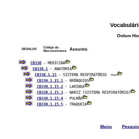
Vocabulári
Ordem Hie
Código da
Assunto
DEDALUS
Macroestrutura
CB330
 - MEDICINA
CB330.1
 - ANATOMIA
CB330.1.15
 - SISTEMA RESPIRATÓRIO  <==
CB330.1.15.1
 - BRÔNQUIOS
CB330.1.15.2
 - LARINGE
CB330.1.15.3
 - NARIZ (SISTEMA RESPIRATÓRIO)
CB330.1.15.4
 - PULMÃO
CB330.1.15.5
 - TRAQUEIA
Menu
Pesqui