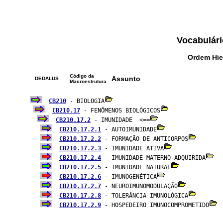
Vocabulári
Ordem Hie
Código da
Assunto
DEDALUS
Macroestrutura
CB210
 - BIOLOGIA
CB210.17
 - FENÔMENOS BIOLÓGICOS
CB210.17.2
 - IMUNIDADE  <==
CB210.17.2.1
 - AUTOIMUNIDADE
CB210.17.2.2
 - FORMAÇÃO DE ANTICORPOS
CB210.17.2.3
 - IMUNIDADE ATIVA
CB210.17.2.4
 - IMUNIDADE MATERNO-ADQUIRIDA
CB210.17.2.5
 - IMUNIDADE NATURAL
CB210.17.2.6
 - IMUNOGENÉTICA
CB210.17.2.7
 - NEUROIMUNOMODULAÇÃO
CB210.17.2.8
 - TOLERÂNCIA IMUNOLÓGICA
CB210.17.2.9
 - HOSPEDEIRO IMUNOCOMPROMETIDO