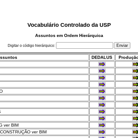
Vocabulário Controlado da USP
Assuntos em Ordem Hierárquica
Digitar o código hierárquico:
ssuntos
DEDALUS
Produção
O
S
 ver BIM
CONSTRUÇÃO ver BIM